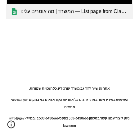
המשרד | מה אומרים עלינו — List page from Classic Sites
אתר זה שייך ל
דוד גב
משרד עורכי דין. כל הזכויות שמורות.
השימוש במידע אשר באתר זה הנו על אחריות הקורא ואינו בא במקום יעוץ משפטי
מתאים
ניתן ליצור עמנו קשר בטלפון 03-6430666 ; בפקס 1533-6430666 ; במייל info@gev-
law.com